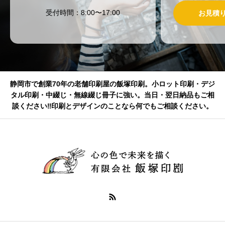
受付時間：8:00〜17:00
お見積
静岡市で創業70年の老舗印刷屋の飯塚印刷。小ロット印刷・デジ
タル印刷・中綴じ・無線綴じ冊子に強い。当日・翌日納品もご相
談ください‼印刷とデザインのことなら何でもご相談ください。