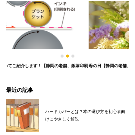
印刷
母の日【静岡の老舗、飯塚印刷のスタッフブログ】
実
最近の記事
ハードカバーとは？本の選び方を初心者向
けにやさしく解説