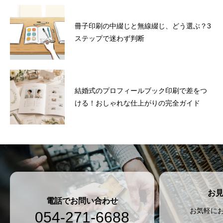
冊子印刷の中綴じと無線綴じ、どう選ぶ？3
ステップで迷わず判断
結婚式のプロフィールブック印刷で差をつ
ける！おしゃれな仕上がりの完全ガイド
お
電話でお問い合わせ
お気軽に
054-271-6688