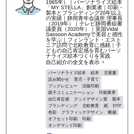
1965年）｜パーソナライズ絵本
「MY STELLA」創業者｜印刷・
製本とブランディング20年以上
の実績｜静岡青年会議所 理事長
（2019年）｜テレビ静岡番組審
議委員（2020年）｜英国Vidal
Sassoon Academyで美容と感性
を学ぶ｜フィンランド・エスト
ニア訪問で北欧教育に感銘｜子
どもの自己肯定感を育むパーソ
ナライズ絵本づくりを実践
自己紹介の全文を表示
パーソナライズ絵本
絵本
児童書
読み聞かせ
育児・子育て
ブックレビュー
活版印刷
親子コミュニケーション
印刷業界
自己肯定感
グッドデザイン賞
製本
ブランディング
北欧教育
紙
DTP
色彩
グラフィックデザイン
断裁
オフセット印刷
印刷
オンデマンド印刷