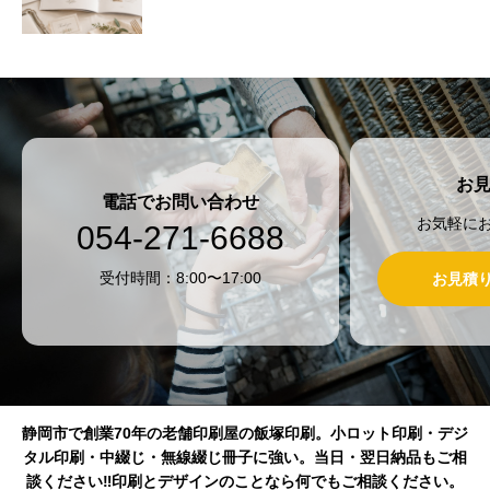
お
電話でお問い合わせ
お気軽に
054-271-6688
受付時間：8:00〜17:00
お見積
静岡市で創業70年の老舗印刷屋の飯塚印刷。小ロット印刷・デジ
タル印刷・中綴じ・無線綴じ冊子に強い。当日・翌日納品もご相
談ください‼印刷とデザインのことなら何でもご相談ください。