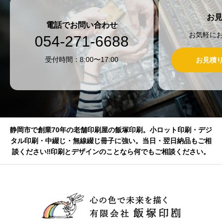
お
電話でお問い合わせ
お気軽に
054-271-6688
受付時間：8:00〜17:00
お見積
静岡市で創業70年の老舗印刷屋の飯塚印刷。小ロット印刷・デジ
タル印刷・中綴じ・無線綴じ冊子に強い。当日・翌日納品もご相
談ください‼印刷とデザインのことなら何でもご相談ください。