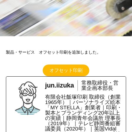
製品・サービス オフセット印刷を追加しました。
オフセット印刷
常務取締役・営
jun.iizuka
業企画本部長
有限会社飯塚印刷 取締役（創業
1965年）｜パーソナライズ絵本
「MY STELLA」創業者｜印刷・
製本とブランディング20年以上
の実績｜静岡青年会議所 理事長
（2019年）｜テレビ静岡番組審
議委員（2020年）｜英国Vidal