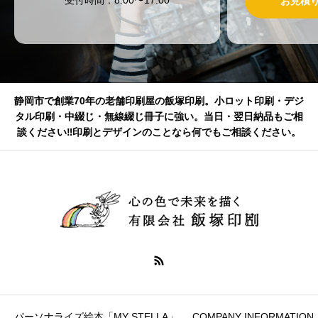
お見積
静岡市で創業70年の老舗印刷屋の飯塚印刷。小ロット印刷・デジ
タル印刷・中綴じ・無線綴じ冊子に強い。当日・翌日納品もご相
談ください‼印刷とデザインのことなら何でもご相談ください。
パーソナライズ絵本「MY STELLA」
COMPANY INFORMATION