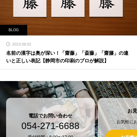
BLOG
2023.08.02
名前の漢字は奥が深い！「齋藤」「斎藤」「齋籐」の違
いと正しい表記【静岡市の印刷のプロが解説】
お
電話でお問い合わせ
お気軽に
054-271-6688
受付時間：8:00〜17:00