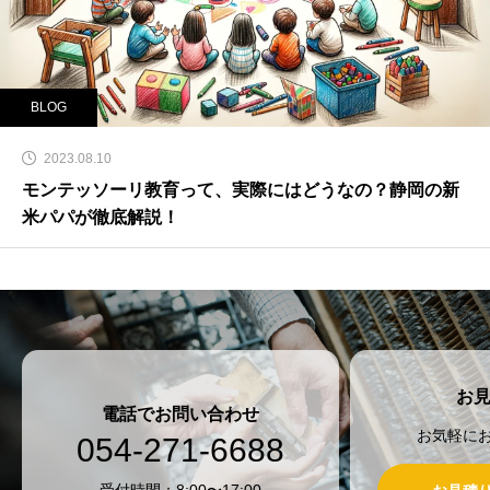
BLOG
2023.08.10
モンテッソーリ教育って、実際にはどうなの？静岡の新
米パパが徹底解説！
お
電話でお問い合わせ
お気軽に
054-271-6688
受付時間：8:00〜17:00