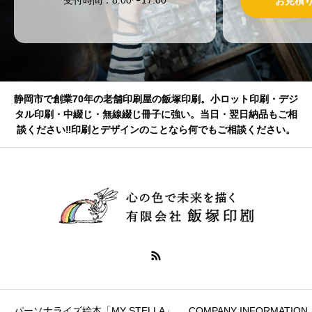
お見積
静岡市で創業70年の老舗印刷屋の飯塚印刷。小ロット印刷・デジ
タル印刷・中綴じ・無線綴じ冊子に強い。当日・翌日納品もご相
談ください‼印刷とデザインのことなら何でもご相談ください。
パーソナライズ絵本「MY STELLA」
COMPANY INFORMATION