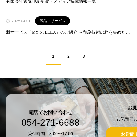
有限会社飯塚印刷受賞・メディア掲載情報一覧
製品・サービス
2025.04.01
新サービス「MY STELLA」のご紹介 ～印刷技術の粋を集めた、世界でたった一冊のパーソナライズ絵本～
1
2
3
お
電話でお問い合わせ
お気軽に
054-271-6688
受付時間：8:00〜17:00
お見積